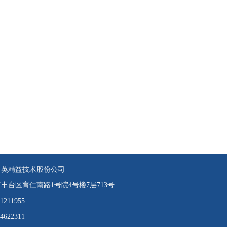
科英精益技术股份公司
丰台区育仁南路1号院4号楼7层713号
81211955
84622311