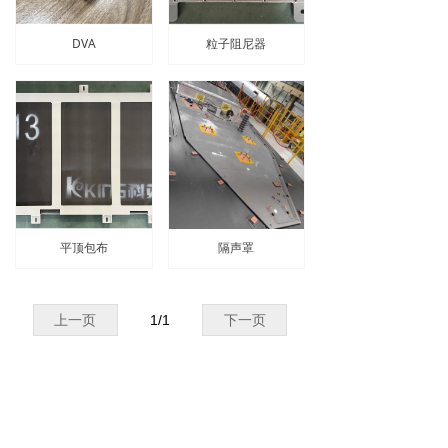
DVA
粒子阻尼器
平顶包布
隔声罩
上一页
1
/
1
下一页