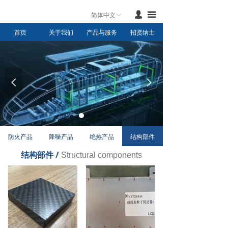
首页
넙
끀
简体中文
ꀅ
首页
关于我们
产品与服务
招贤纳士
产品与服务
新闻中心
联系我们
넳
넲
关于我们
防火产品
降噪产品
绝热产品
结构部件
结构部件 /
Structural components