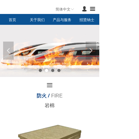
首页
넙
끀
简体中文
ꀅ
首页
关于我们
产品与服务
招贤纳士
产品与服务
新闻中心
联系我们
넳
넲
关于我们
끀
防火 /
FIRE
岩棉