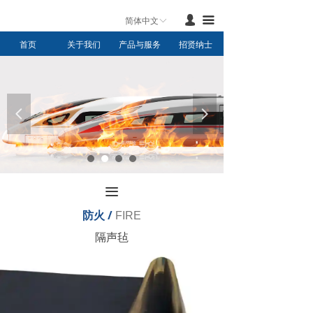
首页
넙
끀
简体中文
ꀅ
首页
关于我们
产品与服务
招贤纳士
产品与服务
新闻中心
联系我们
넳
넲
关于我们
끀
防火 /
FIRE
隔声毡