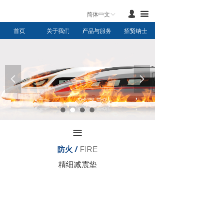
首页
넙
끀
简体中文
ꀅ
首页
关于我们
产品与服务
招贤纳士
产品与服务
新闻中心
联系我们
넳
넲
关于我们
끀
防火 /
FIRE
精细减震垫