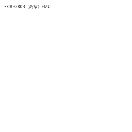
▪ CRH380B（高寒）EMU
0431-81211955
北京科英精益技术
0431-84622311